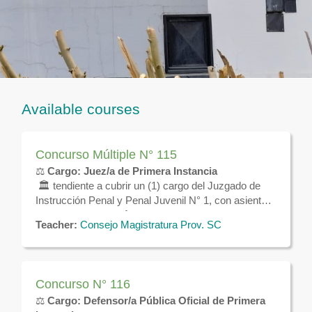
Available courses
Concurso Múltiple N° 115
⚖️
Cargo: Juez/a de Primera Instancia
🏛️ tendiente a cubrir un (1) cargo del Juzgado de
Instrucción Penal y Penal Juvenil N° 1, con asiento
en la localidad de
⚖️
Cargo: Juez/a de Primera Instancia
Río Turbio
.
Teacher:
Consejo Magistratura Prov. SC
🏛️ tendiente a cubrir un (1) cargo del Juzgado de
Instrucción Penal y Penal Juvenil N° 1, con asiento
en la localidad de
⚖️
Cargo: Juez/a de Primera Instancia
Puerto Deseado
.
🏛️ tendiente a cubrir un (1) cargo del Juzgado de
Concurso N° 116
Instrucción Penal y Penal Juvenil N° 1, con asiento
⚖️
Cargo: Defensor/a Pública Oficial de Primera
en la localidad de
Puerto Santa Cruz
.